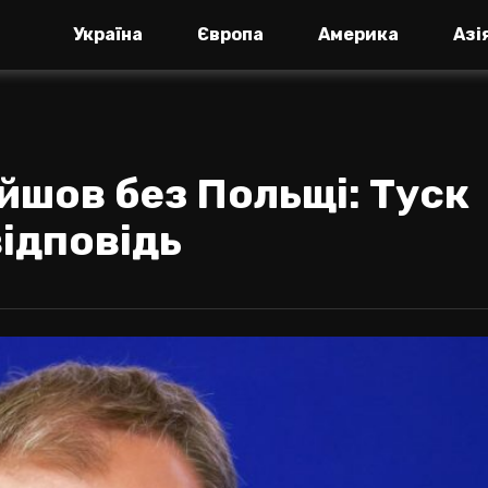
Україна
Європа
Америка
Азі
йшов без Польщі: Туск
відповідь