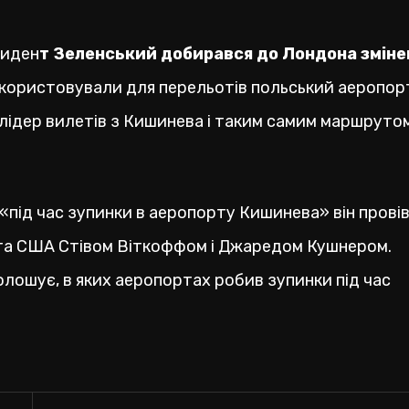
зиден
т Зеленський добирався до Лондона змін
 використовували для перельотів польський аеропор
й лідер вилетів з Кишинева і таким самим маршруто
«під час зупинки в аеропорту Кишинева» він прові
та США Стівом Віткоффом і Джаредом Кушнером.
олошує, в яких аеропортах робив зупинки під час