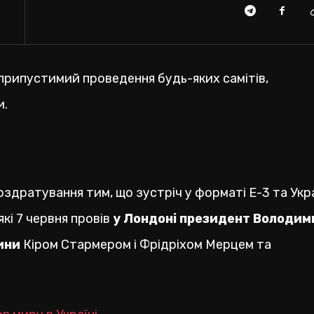
припустимий проведення будь-яких самітів,
и.
здратування тим, що зустріч у форматі Е-3 та Укр
кі 7 червня провів
у Лондоні президент Володим
ини
Кіром Стармером і Фрідріхом Мерцем та