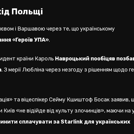
хід Польщі
Києвом і Варшавою через те, що українському
ання «Героїв УПА»
.
зидент країни Кароль
Навроцький пообіцяв позба
а
. З мерії Любліна через незгоду з рішенням щодо г
ація» та віцеспікер Сейму Кшиштоф Босак заявив, 
ки Київ «не відійде від культу злочинців», маючи на 
инити сплачувати за Starlink для українських