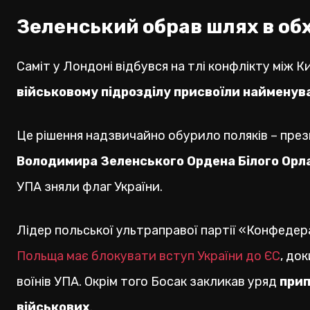
Зеленський обрав шлях в об
Саміт у Лондоні відбувся на тлі конфлікту між 
військовому підрозділу присвоїли найменув
Це рішення надзвичайно обурило поляків – пре
Володимира Зеленського Ордена Білого Орл
УПА зняли флаг України.
Лідер польської ультраправої партії «Конфедер
Польща має блокувати вступ України до ЄС
, до
воїнів УПА. Окрім того Босак закликав уряд
прип
військових
.