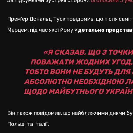
За підсумками зустрічі сторони
оголосили 5 умо
Прем’єр Дональд Туск повідомив, що після самі
Мерцем, під час якої йому «
детально представи
«Я СКАЗАВ, ЩО З ТОЧКИ
ПОВАЖАТИ ЖОДНИХ УГОД, У
ТОБТО ВОНИ НЕ БУДУТЬ ДЛЯ 
АБСОЛЮТНО НЕОБХІДНОЮ Л
ЩОДО МАЙБУТНЬОГО УКРАЇНИ 
Він також повідомив, що найближчими днями буд
Польщі та Італії.