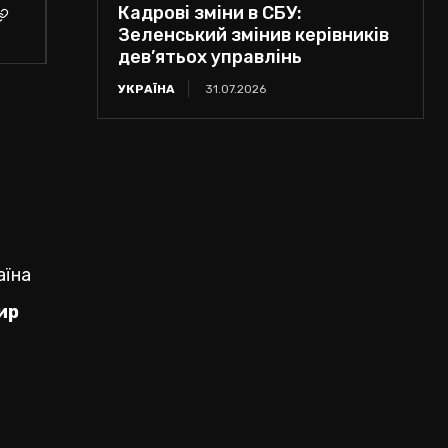
Кадрові зміни в СБУ:
Зеленський змінив керівників
дев’ятьох управлінь
УКРАЇНА
31.07.2026
аїна
ир