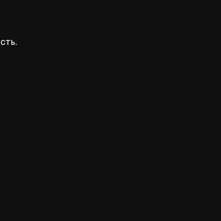
сть.
.