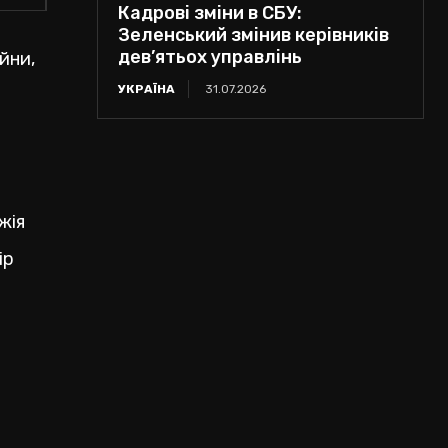
Кадрові зміни в СБУ:
Зеленський змінив керівників
дев’ятьох управлінь
йни,
УКРАЇНА
31.07.2026
жія
ір