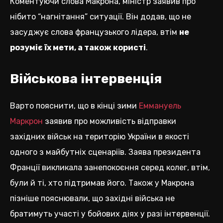
Коментуючи слова Макрона, міністр заявив про
нібито “нагнітання” ситуації. Він додав, що не
засуджує слова французького лідера, втім
не
розуміє їх мети, а також користі
.
Військова інтервенція
Варто пояснити, що в кінці зими
Еммануель
Маркрон
заявив про можливість відправки
західних військ на територію України в якості
одного з майбутніх сценаріїв. Заява президента
Франції викликала занепокоєння серед колег, втім,
були й ті, хто підтримав його. Також у Макрона
пізніше пояснювали, що західні війська не
братимуть участі у бойових діях у разі інтервенції.