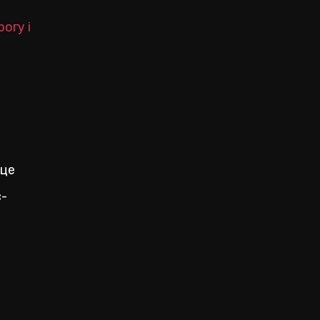
огу і
 це
с-