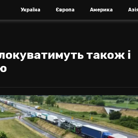
Україна
Європа
Америка
Азі
локуватимуть також і
ою