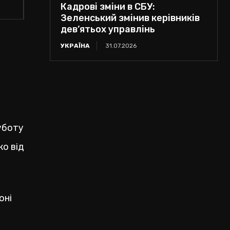
Кадрові зміни в СБУ:
Зеленський змінив керівників
дев’ятьох управлінь
УКРАЇНА
31.07.2026
суботу
о від
оні