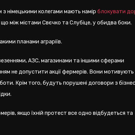
 з німецькими колегами мають намір
блокувати дор
що між містами Свєчко та Слубіце, у обидва боки.
такими планами аграріїв.
везеннями, АЗС, магазинами та іншими сферами
нням не допустити акції фермерів. Вони мотивують
боти. Крім того, будуть порушені договори з бізне
ідки.
ерів, якщо їхній протест все одно відбудеться та