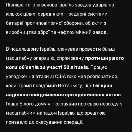
Пізніше того ж вечора Ізраїль завдав ударів по
кількох цілях, серед яких – радарні системи,
батареї протиповітряної оборони, об’єкти з
виробництва зброї та нафтохімічний завод.
В подальшому Ізраїль планував провести більш
масштабну операцію, спрямовану
проти ширшого
кола об’єктів за участі 50 літаків
. Процес
узгодження атаки зі США вже мав розпочатися,
коли Трамп повідомив Нетаньягу, що
Тегеран
надіслав повідомлення про припинення вогню
.
Глава Білого дому чітко заявив про свою незгоду з
масштабним нападом Ізраїлю, що зрештою
призвело до скасування операції.