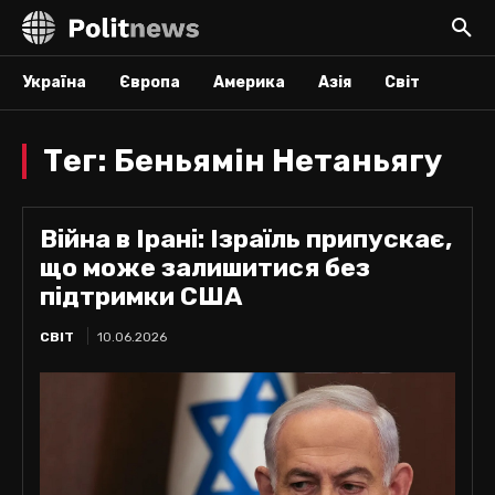
Україна
Європа
Америка
Азія
Світ
Тег:
Беньямін Нетаньягу
Війна в Ірані: Ізраїль припускає,
що може залишитися без
підтримки США
СВІТ
10.06.2026