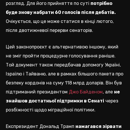
розгляд. Для його прийняття по суті
потрібно
буде знову набрати 60 голосів після дебатів.
Очікується, що це може статися в кінці лютого,
після двотижневої перерви сенаторів.
Цей законопроєкт є альтернативою іншому, який
не зміг пройти процедурне голосування раніше.
Той документ також передбачав допомогу Україні,
Ізраїлю і Тайваню, але в рамках більшого пакета про
безпеку кордонів на суму 118 млрд доларів. Він був
підтриманий президентом
Джо Байденом
, але
не
знайшов достатньої підтримки в Сенаті
через
розбіжності щодо міграційної політики.
Експрезидент Дональд Трамп
намагався зірвати