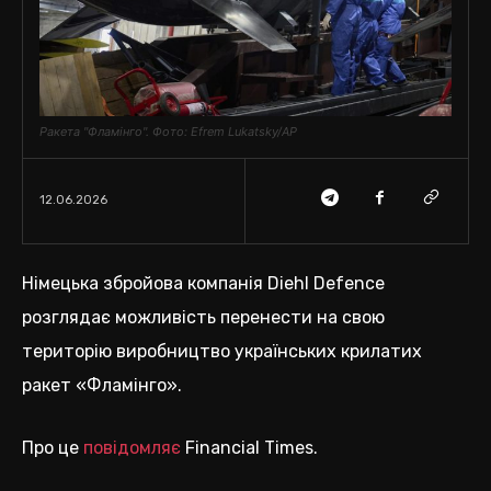
Ракета "Фламінго". Фото: Efrem Lukatsky/AP
12.06.2026
Німецька збройова компанія Diehl Defence
розглядає можливість перенести на свою
територію виробництво українських крилатих
ракет «Фламінго».
Про це
повідомляє
Financial Times.