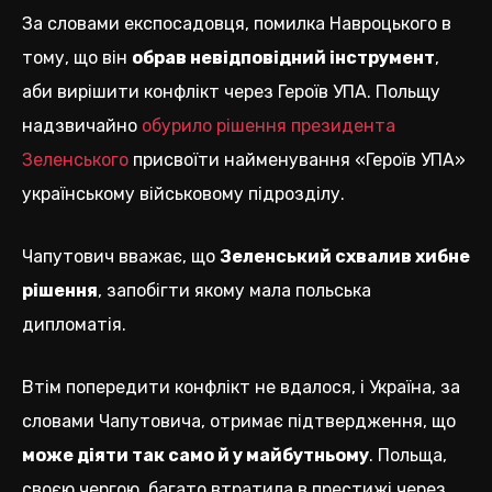
За словами експосадовця, помилка Навроцького в
тому, що він
обрав невідповідний інструмент
,
аби вирішити конфлікт через Героїв УПА. Польщу
надзвичайно
обурило рішення президента
Зеленського
присвоїти найменування «Героїв УПА»
українському військовому підрозділу.
Чапутович вважає, що
Зеленський схвалив хибне
рішення
, запобігти якому мала польська
дипломатія.
Втім попередити конфлікт не вдалося, і Україна, за
словами Чапутовича, отримає підтвердження, що
може діяти так само й у майбутньому
. Польща,
своєю чергою, багато втратила в престижі через