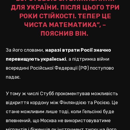
ДЛЯ УКРАЇНИ. ПІСЛЯ ЦЬОГО ТРИ
РОКИ СТІЙКОСТІ. ТЕПЕР ЦЕ
ЧИСТА МАТЕМАТИКА”, –
ПОЯСНИВ ВІН.
За його словами,
наразі втрати Росії значно
перевищують українські
, а підтримка війни
всередині Російської Федерації (РФ) поступово
падає.
У тому ж числі Стубб прокоментував можливість
відкриття кордону між Фінляндією та Росією. Це
стане можливим лише тоді, коли Гельсінкі буде
впевнений, що Москва не використовуватиме
мігрантів і біженців як інструмент тиску на його