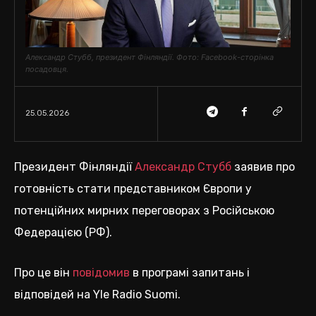
Александр Стубб, президент Фінляндії. Фото: Facebook-сторінка
посадовця.
25.05.2026
Президент Фінляндії
Александр Стубб
заявив про
готовність стати представником Європи у
потенційних мирних переговорах з Російською
Федерацією (РФ).
Про це він
повідомив
в програмі запитань і
відповідей на Yle Radio Suomi.