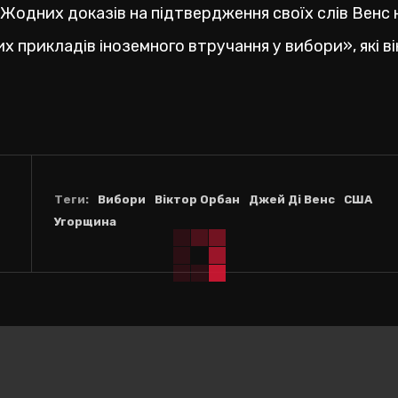
 Жодних доказів на підтвердження своїх слів Венс 
их прикладів іноземного втручання у вибори», які ві
Теги:
Вибори
Віктор Орбан
Джей Ді Венс
США
Угорщина