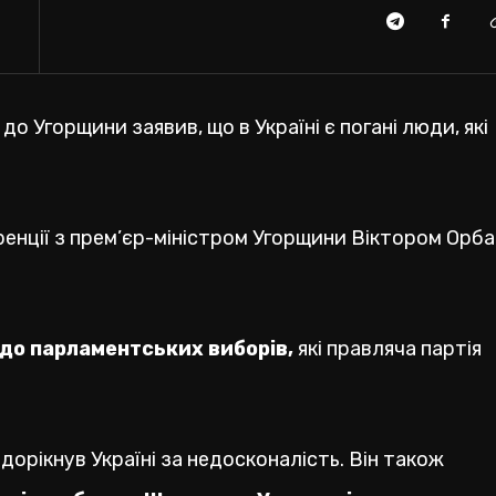
о Угорщини заявив, що в Україні є погані люди, які
еренції з прем’єр-міністром Угорщини Віктором Орб
і до парламентських виборів,
які правляча партія
дорікнув Україні за недосконалість. Він також