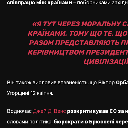
співпрацю між країнами
– поборниками західної
«Я ТУТ ЧЕРЕЗ МОРАЛЬНУ
КРАЇНАМИ, ТОМУ ЩО ТЕ, Щ
РАЗОМ ПРЕДСТАВЛЯЮТЬ ПІД
КЕРІВНИЦТВОМ ПРЕЗИДЕНТА
ЦИВІЛІЗАЦІЇ
Він також висловив впевненість, що Віктор
Орба
Угорщині 12 квітня.
Водночас
Джей Ді Венс
розкритикував ЄС за н
словами політика,
бюрократи в Брюсселі чере