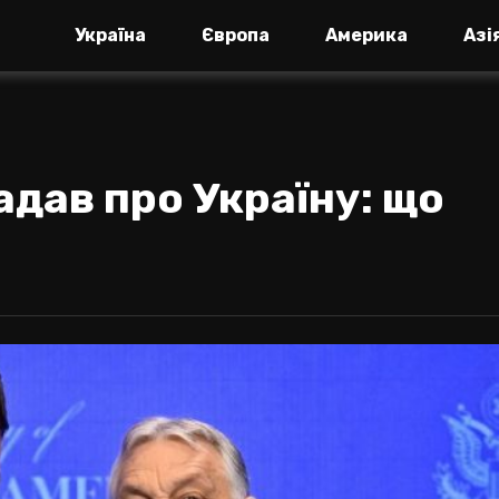
Україна
Європа
Америка
Азі
адав про Україну: що