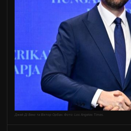
Джей Ді Венс та Віктор Орбан. Фото: Los Angeles Times.