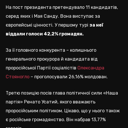
На пост президента претендувало 11 кандидатів,
серед яких і Мая Санду. Вона виступає за
європейські цінності. У першому турі
за неї
віддали голоси 42,2% громадян.
За її головного конкурента – колишнього
генерального прокурора й кандидата від
проросійської Партії соціалістів
Олександра
Стояногло
– проголосували 26,16% молдован.
Третю позицію посів глава політичної сили «Наша
партія» Ренато Усатий, якого вважають
проросійським політиком. Цікаво, що у нього також
є російське громадянство. Він набрав 13,77%