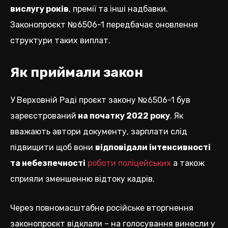
вислугу років
, премії та інші надбавки.
Законопроєкт №6506-1 передбачає оновлення
структури таких виплат.
Як приймали закон
У Верховній Раді проєкт закону №6506-1 був
зареєстрований
на початку 2022 року
. Як
вважають автори документу, зарплати слід
підвищити щоб вони
відповідали інтенсивності
та небезпечності
роботи поліцейських
а також
сприяли зменшенню відтоку кадрів.
Через повномасштабне російське вторгнення
законопроєкт відклали – на голосування винесли у