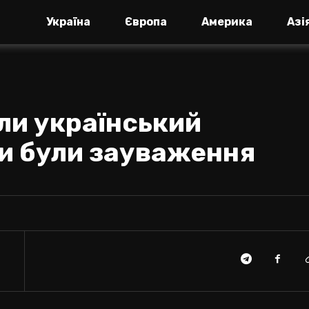
Україна
Європа
Америка
Азі
или український
чи були зауваження