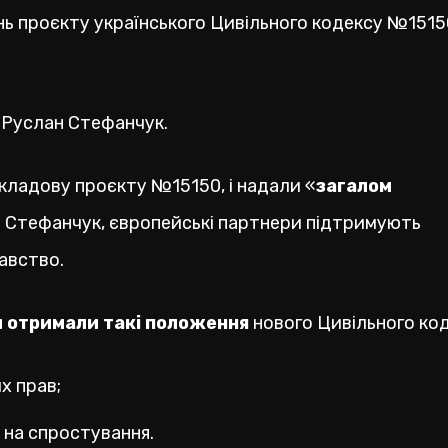
ь проєкту українського Цивільного кодексу №1515
 Руслан Стефанчук.
складову проєкту №15150, і надали «
загалом
в Стефанчук, європейські партнери підтримують
авство.
и отримали такі положення
нового Цивільного код
х прав;
а на спростування.