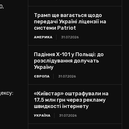
0,
Трамп ще вагається щодо
передачі Україні ліцензії на
системи Patriot
АМЕРИКА
31.07.2026
Падіння Х-101 у Польщі: до
розслідування долучать
Україну
ЄВРОПА
31.07.2026
ексу:
«Київстар» оштрафували на
17,5 млн грн через рекламу
швидкості інтернету
УКРАЇНА
31.07.2026