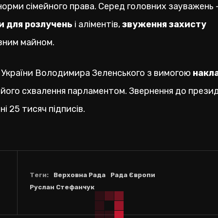
норми сімейного права. Серед головних зауважень 
и для розлучень
і аліментів,
звуження захисту
вним майном.
а України Володимира Зеленського з вимогою
накл
і його схвалення парламентом. Звернення до прези
ні 25 тисяч підписів.
Теги:
Верховна Рада
Рада Європи
Руслан Стефанчук