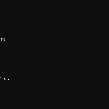
 та
Після