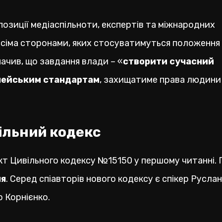
позиції медіаспільноти, експертів та міжнародних
з усіма сторонами, яких стосуватимуться положення
начив, що завдання влади – «
створити сучасний
опейським стандартам
, захищатиме права людини
ільний кодекс
кт Цивільного кодексу №15150 у першому читанні. 
ня
. Серед спіавторів нового кодексу є спікер Руслан
 Корнієнко.