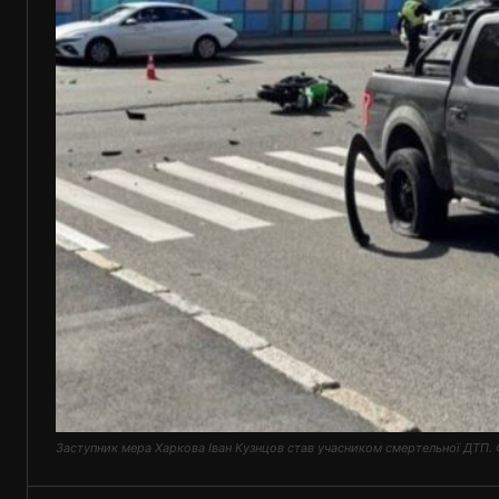
Заступник мера Харкова Іван Кузнцов став учасником смертельної ДТП. 