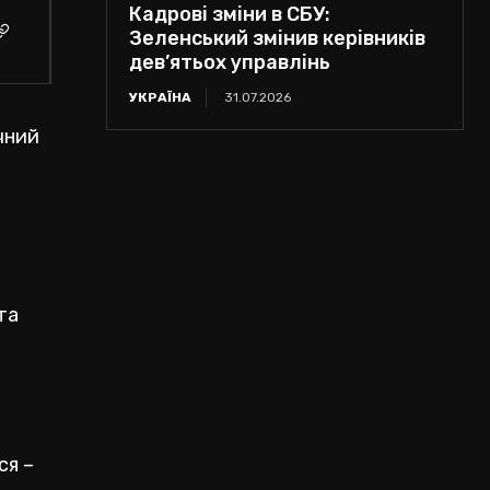
Кадрові зміни в СБУ:
Зеленський змінив керівників
дев’ятьох управлінь
УКРАЇНА
31.07.2026
чний
та
ся –