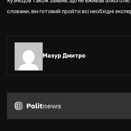
Кузнєцов також заявив, що не вживав алкоголю 
словами, він готовий пройти всі необхідні експ
Мазур Дмитро