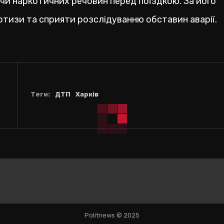
чи наркотичних речовин перед поїздкою. За його
ертизи та сприяти розслідуванню обставин аварії.
Теги:
ДТП
Харків
Politnews © 2025