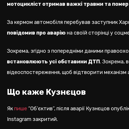
мотоцикліст отримав важкі травми та помер 
За кермом автомобіля перебував заступник Харк
повідомив про аварію
на своїй сторінці у соц
Зокрема, згідно з попередніми даними правоохо
встановлюють усі обставини ДТП
. Зокрема,
відеоспостереження, щоб відтворити механізм а
Що каже Кузнєцов
Як
пише
“Об’єктив”, після аварії Кузнєцов опубл
Instagram закритий.