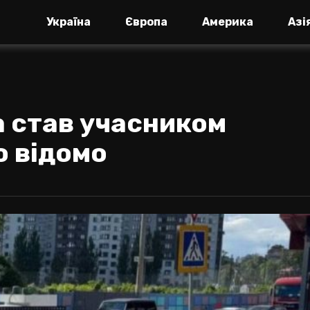
Україна
Європа
Америка
Азі
 став учасником
о відомо