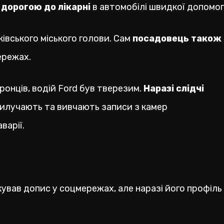
дорогою до лікарні
в автомобілі швидкої допомог
івського міського голови. Сам
посадовець також
мережах.
ронців, водій Ford був тверезим.
Наразі слідчі
 вилучають та вивчають записи з камер
варії.
ікував допис у соцмережах, але наразі його профіль