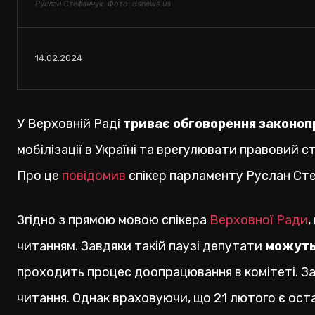
Руслан Стефанчук. Фото: dsnews.ua
14.02.2024
У Верховній Раді
триває обговорення законо
мобілізації в Україні та врегулювати правовий 
Про це
повідомив
спікер парламенту Руслан Стеф
Згідно з прямою мовою спікера
Верховної Ради
,
читанням. Завдяки такій паузі депутати
можуть
проходить процес доопрацювання в комітеті. За
читання. Однак враховуючи, що 21 лютого є ост