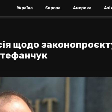
Україна
Європа
Америка
Азі
сія щодо законопроєкт
 Стефанчук