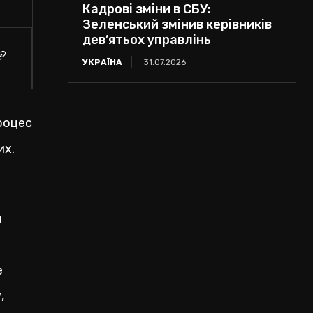
Кадрові зміни в СБУ:
Зеленський змінив керівників
дев’ятьох управлінь
УКРАЇНА
31.07.2026
процес
их.
м
е
,