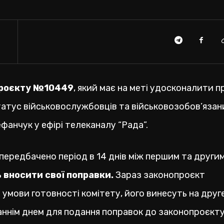
проєкту №10449
, який має на меті удосконалити 
статус військовослужбовців та військовозобов’язан
анчук у ефірі телеканалу “Рада”.
 передбачено період в 14 днів між першим та други
 вносити свої поправки.
Зараз законопроєкт
 умови готовності комітету, його винесуть на друг
аннім днем для подання поправок до законопроєкту