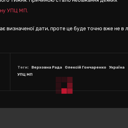
ього тижня. Причиною стало небажання деяких
ну УПЦ МП.
ає визначеної дати, проте це буде точно вже не в л
Теги:
Верховна Рада
Олексій Гончаренко
Україна
УПЦ МП