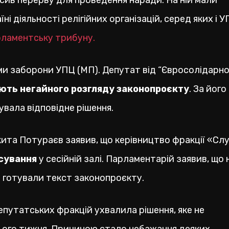
осив перерву для проведення наради. На ній мали
і діяльності релігійних організацій, серед яких і 
рламентську трибуну.
ми заборони УПЦ (МП). Депутат від “Євросолідарно
ють негайного розгляду законопроєкту
. За його
увала відповідне рішення.
кита Потураєв заявив, що керівництво фракції «Слу
осування
у сесійній залі. Парламентарій заявив, що 
аз готували текст законопроєкту.
путатських фракцій ухвалила рішення, яке не