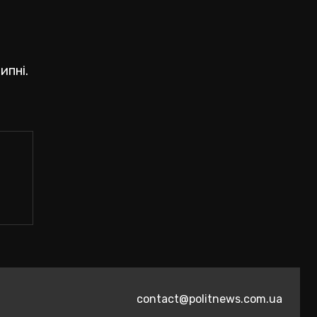
ипні.
contact@politnews.com.ua