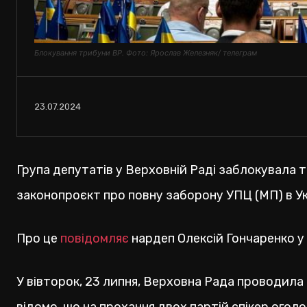
Блокування трибуни ВР. Фото: Ярослав Железняк/ телеграм
23.07.2024
Група депутатів у Верховній Раді заблокувала 
законопроєкт про повну заборону УПЦ (МП) в Укр
Про це
повідомляє
нардеп Олексій Гончаренко у
У вівторок, 23 липня, Верховна Рада проводила 