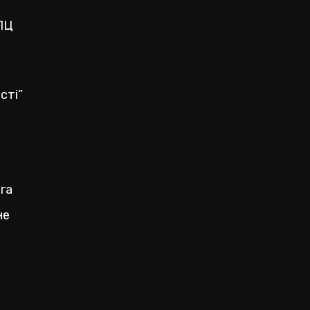
УПЦ
сті”
га
не