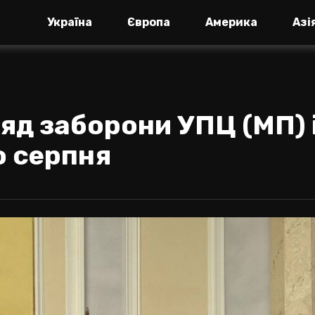
Україна
Європа
Америка
Азі
яд заборони УПЦ (МП) 
о серпня