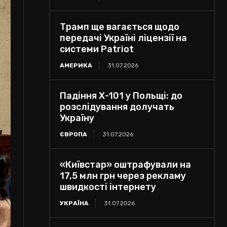
Трамп ще вагається щодо
передачі Україні ліцензії на
системи Patriot
АМЕРИКА
31.07.2026
Падіння Х-101 у Польщі: до
розслідування долучать
Україну
ЄВРОПА
31.07.2026
«Київстар» оштрафували на
17,5 млн грн через рекламу
швидкості інтернету
УКРАЇНА
31.07.2026