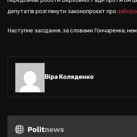
передбачає роботи Верховної Ради протягом ц
депутатів розглянути законопроєкт про
заборо
Наступне засідання, за словами Гончаренка, нем
Віра Коляденко