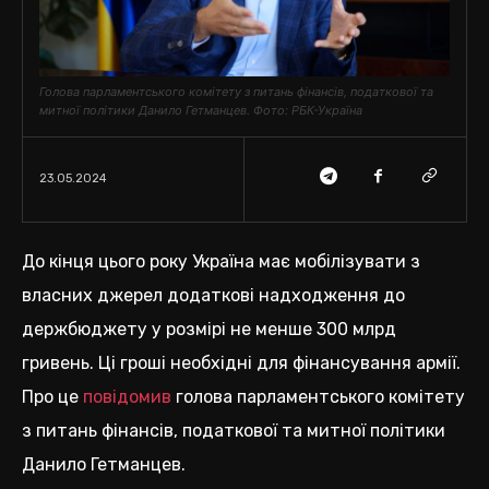
Голова парламентського комітету з питань фінансів, податкової та
митної політики Данило Гетманцев. Фото: РБК-Україна
23.05.2024
До кінця цього року Україна має мобілізувати з
власних джерел додаткові надходження до
держбюджету у розмірі не менше 300 млрд
гривень. Ці гроші необхідні для фінансування армії.
Про це
повідомив
голова парламентського комітету
з питань фінансів, податкової та митної політики
Данило Гетманцев.