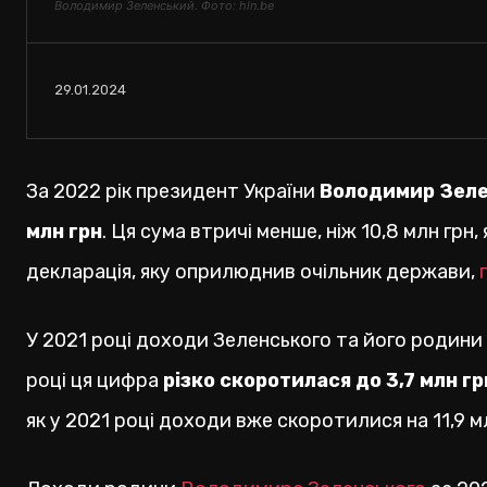
Володимир Зеленський. Фото: hln.be
29.01.2024
За 2022 рік президент України
Володимир Зелен
млн грн
. Ця сума втричі менше, ніж 10,8 млн грн,
декларація, яку оприлюднив очільник держави,
У 2021 році доходи Зеленського та його родини 
році ця цифра
різко скоротилася до 3,7 млн г
як у 2021 році доходи вже скоротилися на 11,9 м