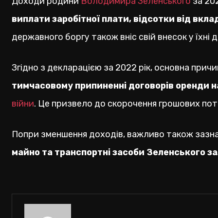
Доходи родини
Володимира Зеленського
за 202
виплати заробітної плати, відсотки від вкла
державного боргу також вніс свій внесок у їхні 
Згідно з декларацією за 2022 рік, основна при
тимчасовому припиненні договорів оренди на
війни
. Це призвело до скорочення грошових поток
Попри зменшення доходів, важливо також зазнач
майно та транспортні засоби Зеленського з