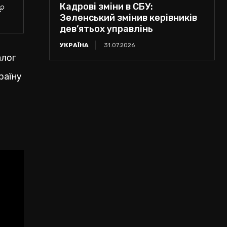
Кадрові зміни в СБУ:
Зеленський змінив керівників
дев’ятьох управлінь
УКРАЇНА
31.07.2026
алог
раїну