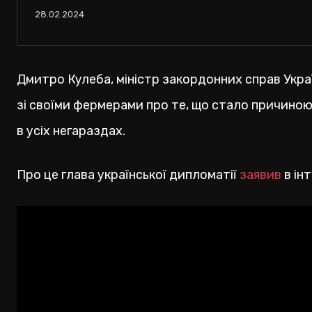
28.02.2024
Дмитро Кулеба, міністр закордонних справ Украї
зі своїми фермерами про те, що стало причиною
в усіх негараздах.
Про це глава української дипломатії
заявив
в ін