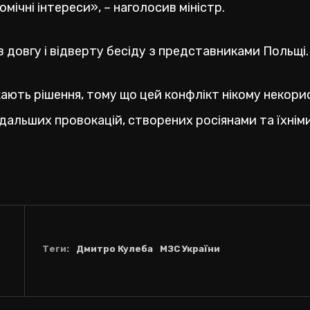
ічні інтереси», – наголосив міністр.
ів довгу і відверту бесіду з представниками Польщі.
ають рішення, тому що цей конфлікт нікому некори
одальших провокацій, створених росіянами та їхнім
Теги:
Дмитро Кулеба
МЗС України