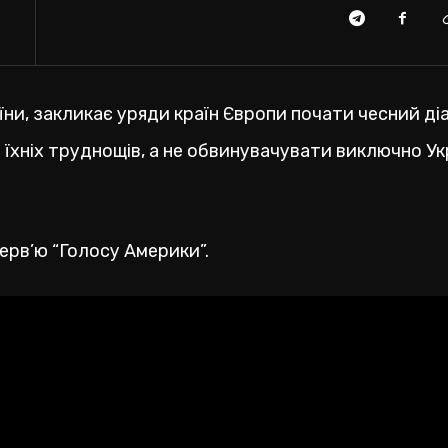
ни, закликає уряди країн Європи почати чесний ді
 їхніх труднощів, а не обвинувачувати виключно Ук
терв’ю “Голосу Америки”.