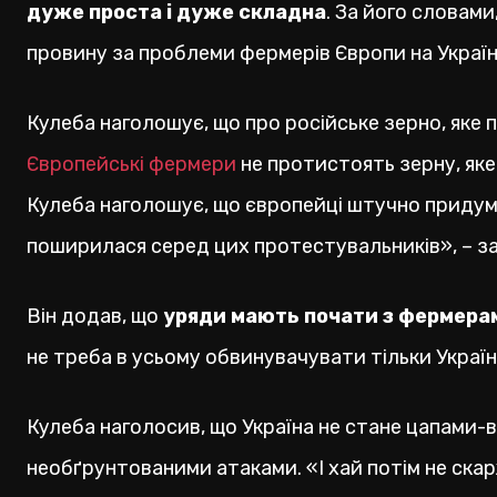
дуже проста і дуже складна
. За його словами
провину за проблеми фермерів Європи на Україн
Кулеба наголошує, що про російське зерно, яке 
Європейські фермери
не протистоять зерну, яке
Кулеба наголошує, що європейці штучно придума
поширилася серед цих протестувальників», – з
Він додав, що
уряди мають почати з фермера
не треба в усьому обвинувачувати тільки Україн
Кулеба наголосив, що Україна не стане цапами-в
необґрунтованими атаками. «І хай потім не ска