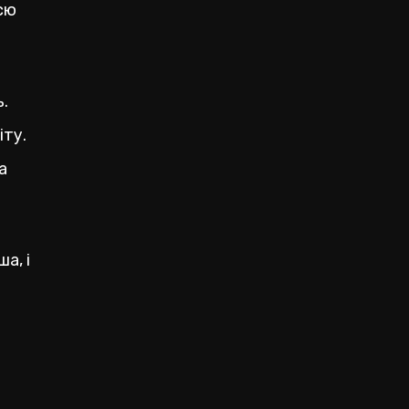
всю
.
іту.
а
а, і