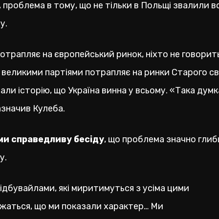
, проблема в тому, що не тільки в Польщі звалили 
у.
потрапляє на європейський ринок, ніхто не говорить
 великими партіями потрапляє на ринки Старого св
ли історію, що Україна винна у всьому. «Така думк
азначив Кулеба.
ми справедливу бесіду
, що проблема значно глибш
у.
ідбувайлами, які миритимуться з усіма цими
ржаться, що ми показали характер… Ми