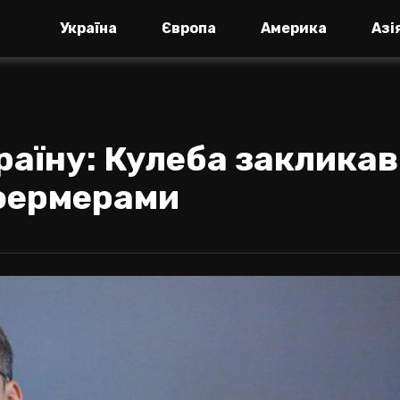
Україна
Європа
Америка
Азі
раїну: Кулеба закликав
 фермерами