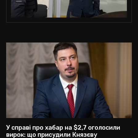
У справі про хабар на $2,7 оголосили
вирок: що присудили Князєву