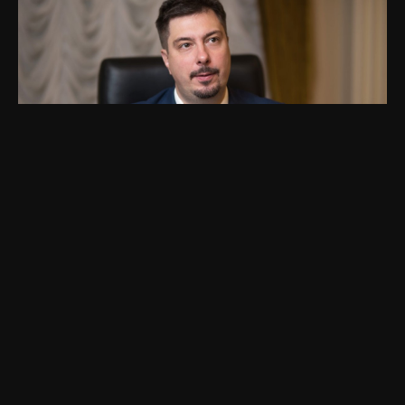
Ексголова Верховного Суду звільнений
під заставу
УКРАЇНА
31.01.2024
Останнє
Зеленський просив Трампа вплинути на