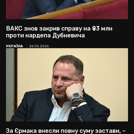
ВАКС знов закрив справу на ₴93 млн
проти нардепа Дубневича
УКРАЇНА
26.05.2026
За Єрмака внесли повну суму застави, –