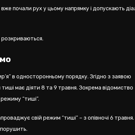
 вже почали рух у цьому напрямку і допускають діал
е розкриваються.
омо
р’я” в односторонньому порядку. Згідно з заявою
тиші має діяти 8 та 9 травня. Зокрема відомиство
 режиму “тиші”.
проваджує свій режим “тиші” – з опівночі 6 травня
 порушить.