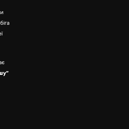
ни
біга
еї
ає
шу”