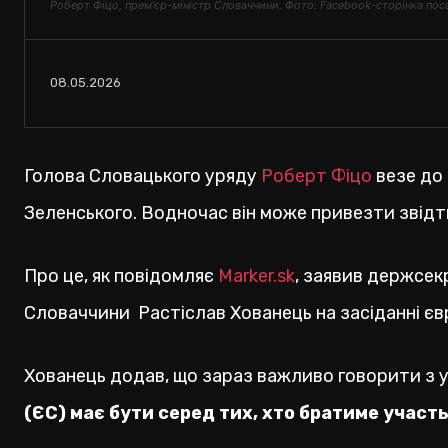
Роберт Фіцо, прем'єр-міністр Словаччини. Фото: Facebook-сторінка по
08.05.2026
Голова Словацького уряду
Роберт Фіцо
везе до
Зеленського. Водночас він може привезти звід
Про це, як повідомляє
Marker.sk
, заявив держсек
Словаччини Растіслав Хованець на засіданні єв
Хованець додав, що зараз важливо говорити з у
(ЄС) має бути серед тих, хто братиме участ