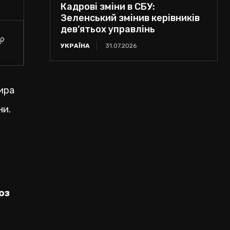
Кадрові зміни в СБУ:
Зеленський змінив керівників
дев’ятьох управлінь
УКРАЇНА
31.07.2026
ира
ни.
юз