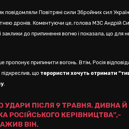
, як повідомляли Повітряні сили Збройних сил Украї
сотнею дронів. Коментуючи це, голова МЗС Андрій Си
 заклики до припинення вогню і показала, що для н
ше пропонує припинити вогонь. Втім, Росія відповід
 підкреслив, що
терористи хочуть отримати “ти
ну
.
 УДАРИ ПІСЛЯ 9 ТРАВНЯ. ДИВНА Й
А РОСІЙСЬКОГО КЕРІВНИЦТВА”,-
АЖИВ ВІН.