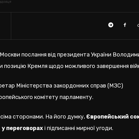
садовця
 Москви послання від президента України Володим
ти позицію Кремля щодо можливого завершення вій
ретар Міністерства закордонних справ (МЗС)
ропейського комітету парламенту.
сіма сторонами. На його думку,
Європейський со
ь у переговорах
і підписанні мирної угоди.