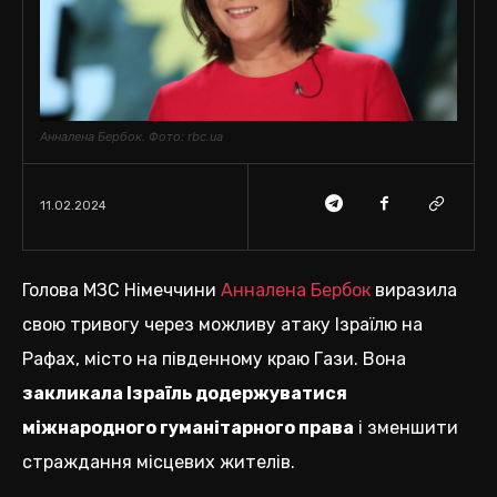
Анналена Бербок. Фото: rbc.ua
11.02.2024
Голова МЗС Німеччини
Анналена Бербок
виразила
свою тривогу через можливу атаку Ізраїлю на
Рафах, місто на південному краю Гази. Вона
закликала Ізраїль додержуватися
міжнародного гуманітарного права
і зменшити
страждання місцевих жителів.