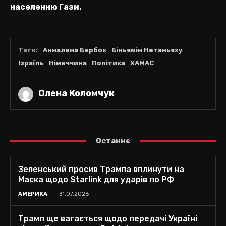
населенню Гази.
Теги:
Анналена Бербок
Біньямін Нетаньяху
Ізраїль
Німеччина
Політика
ХАМАС
Олена Коломчук
Останнє
Зеленський просив Трампа вплинути на
Маска щодо Starlink для ударів по РФ
АМЕРИКА
31.07.2026
Трамп ще вагається щодо передачі Україні