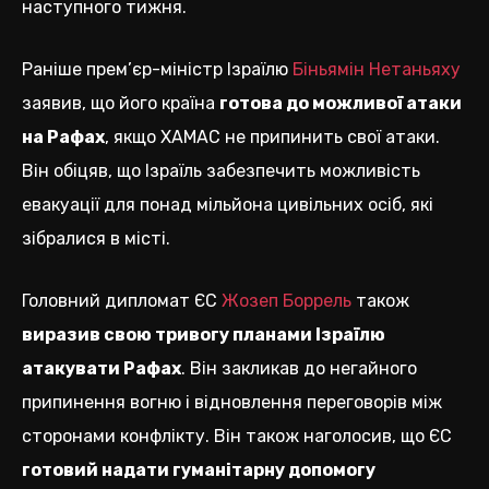
наступного тижня.
Раніше прем’єр-міністр Ізраїлю
Біньямін Нетаньяху
заявив, що його країна
готова до можливої атаки
на Рафах
, якщо ХАМАС не припинить свої атаки.
Він обіцяв, що Ізраїль забезпечить можливість
евакуації для понад мільйона цивільних осіб, які
зібралися в місті.
Головний дипломат ЄС
Жозеп Боррель
також
виразив свою тривогу планами Ізраїлю
атакувати Рафах
. Він закликав до негайного
припинення вогню і відновлення переговорів між
сторонами конфлікту. Він також наголосив, що ЄС
готовий надати гуманітарну допомогу