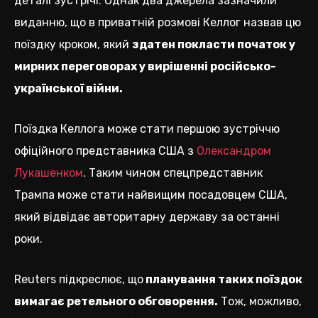
деталі зустрічі. Однак два джерела зазначили
виданню, що в приватній розмові Келлог назвав цю
поїздку кроком, який
здатен покласти початок у
мирних переговорах у вирішенні російсько-
української війни.
Поїздка Келлога може стати першою зустріччю
офіційного представника США з
Олександром
Лукашенком
. Таким чином спецпредставник
Трампа може стати найвищим посадовцем США,
який відвідає авторитарну державу за останні
роки.
Reuters підкреслює, що
планування таких поїздок
вимагає ретельного обговорення.
Тож, можливо,