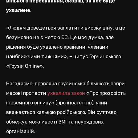
вільного пересування, скоріш, за все буде
ухвалене
.
«Людям доведеться заплатити високу ціну, а це
безумовно не є метою ЄС. Це моя думка, але
рішення буде ухвалено країнами-членами
найближчими тижнями», – цитує Герчинського
«Грузія Online».
Нагадаємо, правляча грузинська більшість попри
масові протести
ухвалила закон
«Про прозорість
іноземного впливу» (про іноагентів), який
вважається калькою російського. Він суттєво
обмежує можливості ЗМІ та неурядових
організацій.