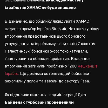
За словами Блінкена,
внаслідок наступу
ізраїльтян ХАМАС не буде знищено
.
Відзначимо, що обіцянку ліквідувати ХАМАС
надавав прем’єр Ізраїлю Біньямін Нетаньяху після
вторгнення представників цього бойового
угрупування на ізраїльську територію 7 жовтня.
Палестинські бойовики жорстоко катували,
ґвалтували та вбивали ізраїльтян. Внаслідок
вторгнення загинули приблизно 1200
мешканців
Ізраїлю
. Ще декілька сотень людей бойовики
захопили у полон та ввезли до сектору Газа.
Як відзначає видання, в адміністрації Джо
Байдена стурбовані проведенням