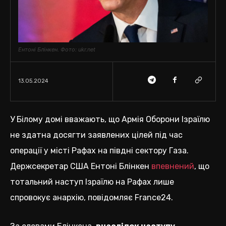
Ентоні Блінкен. Фото: ukr.net
13.05.2024
У Білому домі вважають, що Армія Оборони Ізраїлю
не здатна досягти заявлених цілей під час
операції у місті Рафах на півдні сектору Газа.
Держсекретар США Ентоні Блінкен
впевнений
, що
тотальний наступ Ізраїлю на Рафах лише
спровокує анархію, повідомляє France24.