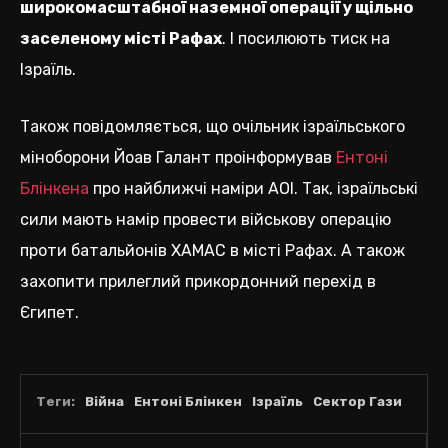
широкомасштабної наземної операції у щільно
заселеному місті Рафах
. І посилюють тиск на
Ізраїль.
Також повідомляється, що очільник ізраїльського
міноборони Йоав Галант проінформував
Ентоні
Блінкена
про найближчі наміри АОІ. Так, ізраїльські
сили мають намір провести військову операцію
проти батальйонів ХАМАС в місті Рафах. А також
захопити прилеглий прикордонний перехід в
Єгипет.
Теги:
Війна
Ентоні Блінкен
Ізраїль
Сектор Гази