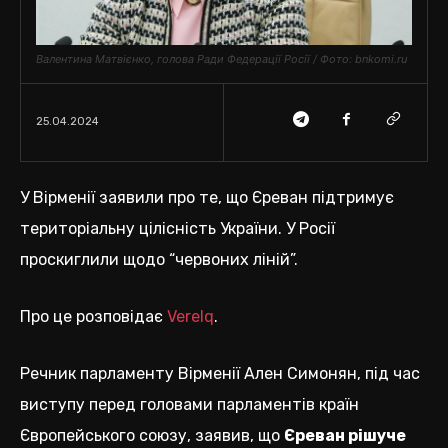
Валентина Матвієнко, голова Ради Федерації Росії / Фото: bnkomi.ru
25.04.2024
У Вірменії заявили про те, що Єреван підтримує
територіальну цілісність України. У Росії
проскиглили щодо “червоних ліній”.
Про це розповідає
Verelq
.
Речник парламенту Вірменії Ален Симонян, під час
виступу перед головами парламентів країн
Європейського союзу, заявив, що
Єреван рішуче