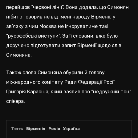
перейшов “червоні лінії”. Вона додала, що Симонян
нібито говорив не від імені народу Вірменії, у
зв’язку з чим Москва не ігноруватиме такі
“русофобські виступи”. За її словами, вже було
доручено підготувати запит Вірменії щодо слів
Симоняна.
Також слова Симоняна обурили й голову
міжнародного комітету Ради Федерації Росії
Григорія Карасіна, який заявив про “недружній тон”
спікера.
Теги:
Вірменія
Росія
Україна