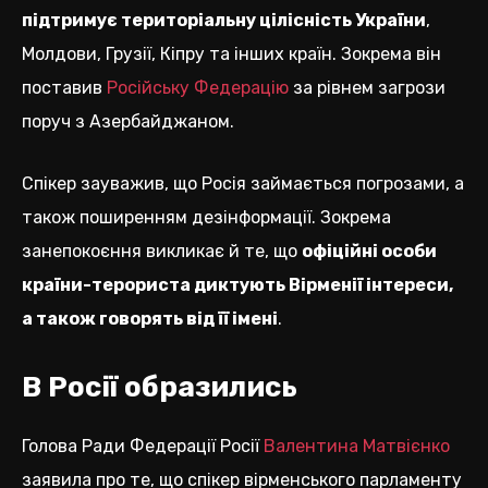
підтримує територіальну цілісність України
,
Молдови, Грузії, Кіпру та інших країн. Зокрема він
поставив
Російську Федерацію
за рівнем загрози
поруч з Азербайджаном.
Спікер зауважив, що Росія займається погрозами, а
також поширенням дезінформації. Зокрема
занепокоєння викликає й те, що
офіційні особи
країни-терориста диктують Вірменії інтереси,
а також говорять від її імені
.
В Росії образились
Голова Ради Федерації Росії
Валентина Матвієнко
заявила про те, що спікер вірменського парламенту