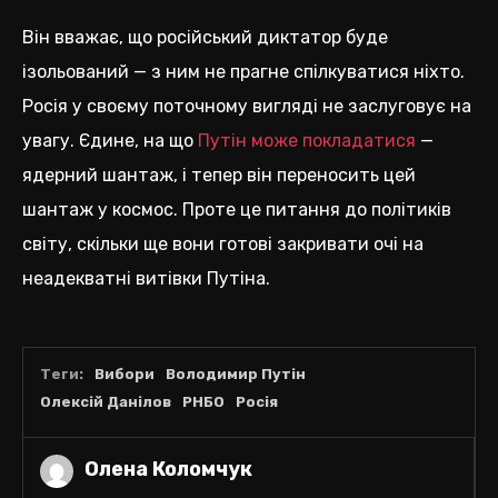
Він вважає, що російський диктатор буде
ізольований — з ним не прагне спілкуватися ніхто.
Росія у своєму поточному вигляді не заслуговує на
увагу. Єдине, на що
Путін може покладатися
—
ядерний шантаж, і тепер він переносить цей
шантаж у космос. Проте це питання до політиків
світу, скільки ще вони готові закривати очі на
неадекватні витівки Путіна.
Теги:
Вибори
Володимир Путін
Олексій Данілов
РНБО
Росія
Олена Коломчук