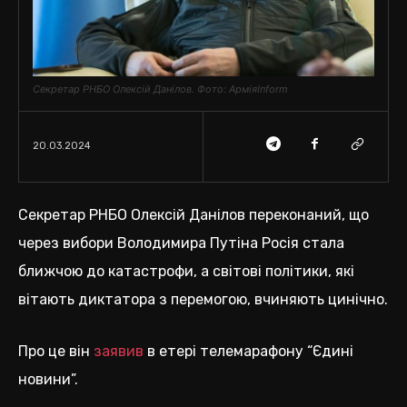
Секретар РНБО Олексій Данілов. Фото: АрміяInform
20.03.2024
Секретар РНБО Олексій Данілов переконаний, що
через вибори Володимира Путіна Росія стала
ближчою до катастрофи, а світові політики, які
вітають диктатора з перемогою, вчиняють цинічно.
Про це він
заявив
в етері телемарафону “Єдині
новини”.