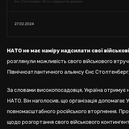
Єнс Столтенберг. Фото з відкритих джерел
27.02.2024
НАТО не має наміру надсилати свої військові
розглянули можливість свого військового втруча
Північноатлантичного альянсу Єнс Столтенберг
За словами високопосадовця, Україна отримує н
НАТО. Він наголосив, що організація допомагає Ук
повномасштабного російського вторгнення. Прот
щодо розгортання свого військового контингенту