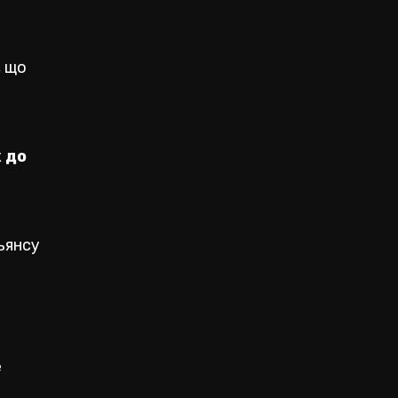
, що
 до
ьянсу
е