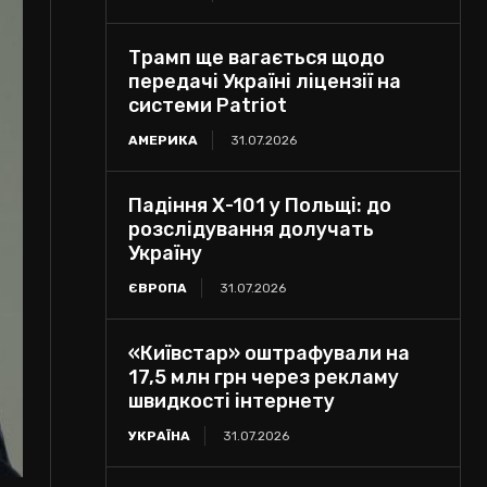
Трамп ще вагається щодо
передачі Україні ліцензії на
системи Patriot
АМЕРИКА
31.07.2026
Падіння Х-101 у Польщі: до
розслідування долучать
Україну
ЄВРОПА
31.07.2026
«Київстар» оштрафували на
17,5 млн грн через рекламу
швидкості інтернету
УКРАЇНА
31.07.2026