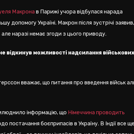
уеля Макрона
в Парижі учора відбулася нарада
шу допомогу Україні. Макрон після зустрічі заявив
 але наразі немає згоди з цього приводу.
не відкинув можливості надсилання військових
терссон вважає, що питання про введення військ ал
прилюднило інформацію, що
Німеччина проводить
до постачання боєприпасів в Україну. В Індії все щ