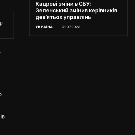
Кадрові зміни в СБУ:
Зеленський змінив керівників
дев’ятьох управлінь
УКРАЇНА
31.07.2026
у
о
ів