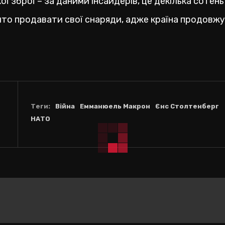
ї зброї – за даними інсайдерів, це декілька сотень
рито продавати свої снаряди, адже країна продовж
Теги:
Війна
Емманюель Макрон
Єнс Столтенберг
НАТО