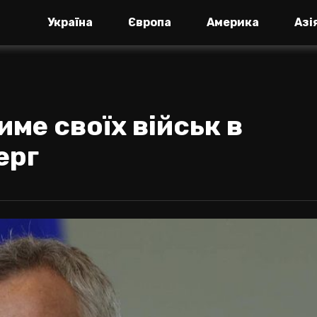
Україна
Європа
Америка
Азі
ме своїх військ в
ерг