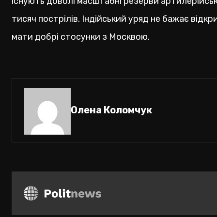
існують доволі масштабні резерви артилерійсько
тисяч пострілів. Індійський уряд не бажає відк
мати добрі стосунки з Москвою.
Олена Коломчук