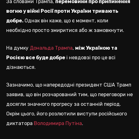
За словами Трампа,
перемовини про припинення
вогню у війні Росії проти України тривають
добре.
Однак він каже, що є момент, коли
необхідно просто змиритися або ж замовкнути.
На думку
Дональда Трампа
,
між Україною та
Росією все буде добре
і невдовзі про це всі
дізнаються.
Зазначимо, що напередодні президент США Трамп
заявив, що він розчарований тим, що переговори не
досягли значного прогресу за останній період.
Окрім цього, його розлютили виступи російського
диктатора
Володимира Путіна
.