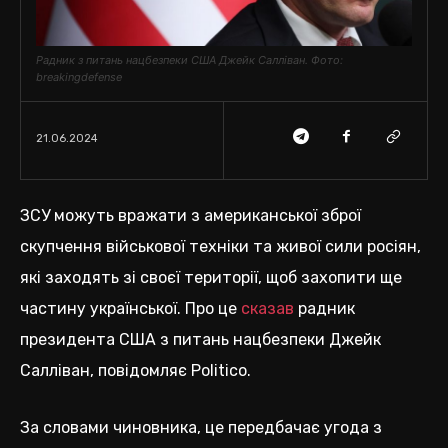
Радник з питань нацбезпеки США Джейк Салліван. Фото:
breakingdefense
21.06.2024
ЗСУ можуть вражати з американської зброї
скупчення військової техніки та живої сили росіян,
які заходять зі своєї території, щоб захопити ще
частину української. Про це
сказав
радник
президента США з питань нацбезпеки Джейк
Салліван, повідомляє Politico.
За словами чиновника, це передбачає угода з