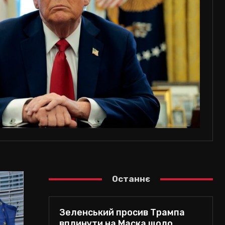
Останнє
Зеленський просив Трампа
вплинути на Маска щодо