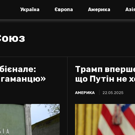
Україна
Європа
Америка
Азі
Союз
бієнале:
Трамп вперше
о гаманцю»
що Путін не х
АМЕРИКА
22.05.2025