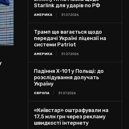
Starlink для ударів по РФ
АМЕРИКА
31.07.2026
Трамп ще вагається щодо
передачі Україні ліцензії на
системи Patriot
АМЕРИКА
31.07.2026
у
Падіння Х-101 у Польщі: до
розслідування долучать
Україну
ЄВРОПА
31.07.2026
«Київстар» оштрафували на
17,5 млн грн через рекламу
швидкості інтернету