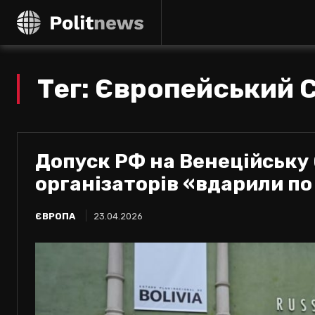
Тег:
Європейський 
Допуск РФ на Венеційську 
організаторів «вдарили п
ЄВРОПА
23.04.2026