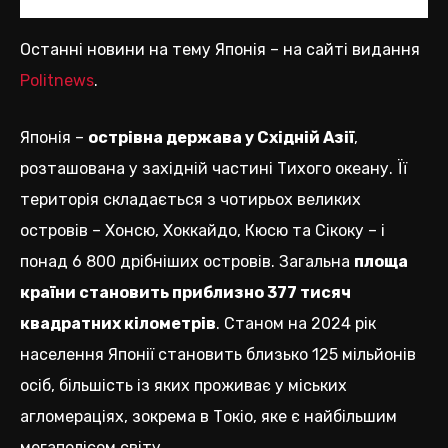
Останні новини на тему Японія – на сайті видання
Politnews
.
Японія –
острівна держава у Східній Азії
,
розташована у західній частині Тихого океану. Її
територія складається з чотирьох великих
островів – Хонсю, Хоккайдо, Кюсю та Сікоку – і
понад 6 800 дрібніших островів. Загальна
площа
країни становить приблизно 377 тисяч
квадратних кілометрів
. Станом на 2024 рік
населення Японії становить близько 125 мільйонів
осіб, більшість із яких проживає у міських
агломераціях, зокрема в Токіо, яке є найбільшим
мегаполісом світу.