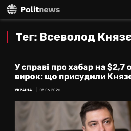
Тег:
Всеволод Княз
У справі про хабар на $2,7
вирок: що присудили Княз
УКРАЇНА
08.06.2026