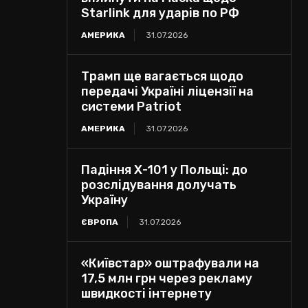
Starlink для ударів по РФ
АМЕРИКА
31.07.2026
Трамп ще вагається щодо
передачі Україні ліцензії на
системи Patriot
АМЕРИКА
31.07.2026
Падіння Х-101 у Польщі: до
розслідування долучать
Україну
ЄВРОПА
31.07.2026
«Київстар» оштрафували на
17,5 млн грн через рекламу
швидкості інтернету