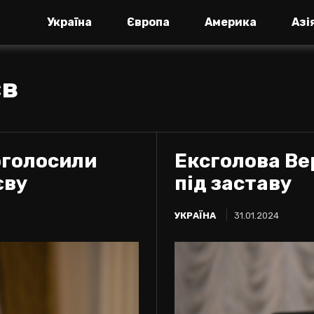
Україна
Європа
Америка
Азі
єв
 оголосили
Ексголова Ве
єву
під заставу
УКРАЇНА
31.01.2024