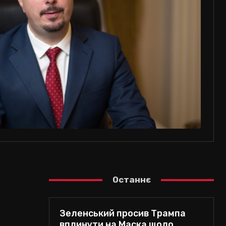
Останнє
Зеленський просив Трампа
вплинути на Маска щодо