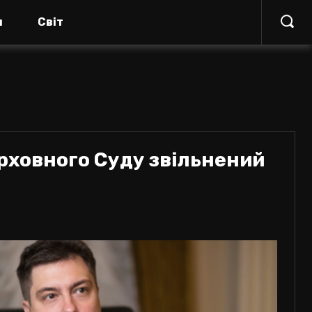
я
Світ
рховного Суду звільнений