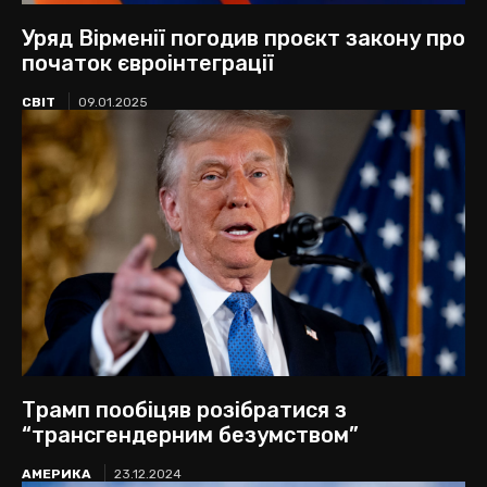
Уряд Вірменії погодив проєкт закону про
початок євроінтеграції
СВІТ
09.01.2025
Трамп пообіцяв розібратися з
“трансгендерним безумством”
АМЕРИКА
23.12.2024