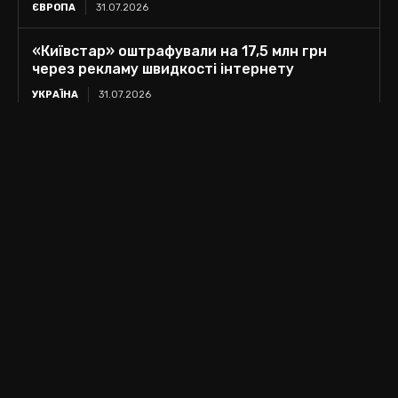
ЄВРОПА
31.07.2026
«Київстар» оштрафували на 17,5 млн грн
через рекламу швидкості інтернету
УКРАЇНА
31.07.2026
Кадрові зміни в СБУ: Зеленський змінив
керівників дев’ятьох управлінь
УКРАЇНА
31.07.2026
contact@politnews.com.ua
Politnews © 2025