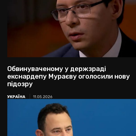
Обвинуваченому у держзраді
екснардепу Мураєву оголосили нову
підозру
УКРАЇНА
11.05.2026