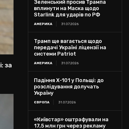
Зеленський просив Трампа
вплинути на Маска щодо
Starlink для ударів по РФ
АМЕРИКА
31.07.2026
Трамп ще вагається щодо
передачі Україні ліцензії на
системи Patriot
АМЕРИКА
31.07.2026
: за
Падіння Х-101 у Польщі: до
розслідування долучать
Україну
ЄВРОПА
31.07.2026
«Київстар» оштрафували на
17,5 млн грн через рекламу