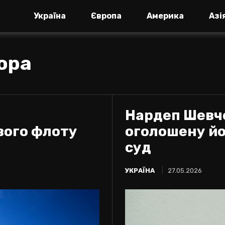
Україна
Європа
Америка
Азі
ора
Нардеп Шевче
вого флоту
оголошену йо
суд
УКРАЇНА
27.05.2026