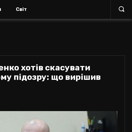
я
Світ
нко хотів скасувати
му підозру: що вирішив