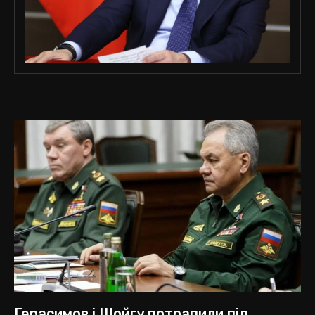
Герасимов і Шойгу потрапили під