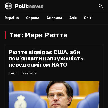
Україна
Європа
Америка
Азія
Світ
Тег:
Марк Рютте
Рютте відвідає США, аби
пом’якшити напруженість
перед самітом НАТО
СВІТ
18.06.2026