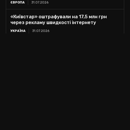
ЄВРОПА
31.07.2026
«Київстар» оштрафували на 17,5 млн грн
через рекламу швидкості інтернету
УКРАЇНА
31.07.2026
Кадрові зміни в СБУ: Зеленський змінив
керівників дев’ятьох управлінь
УКРАЇНА
31.07.2026
contact@politnews.com.ua
Politnews © 2025