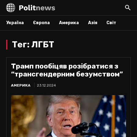
Україна
Європа
Америка
Азія
Світ
Тег:
ЛГБТ
Трамп пообіцяв розібратися з
“трансгендерним безумством”
АМЕРИКА
23.12.2024