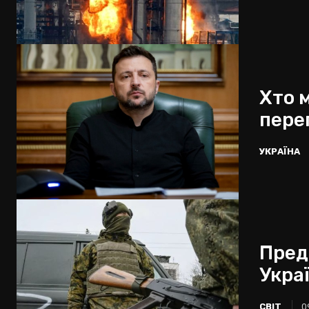
Хто 
пере
УКРАЇНА
Пред
Украї
СВІТ
0