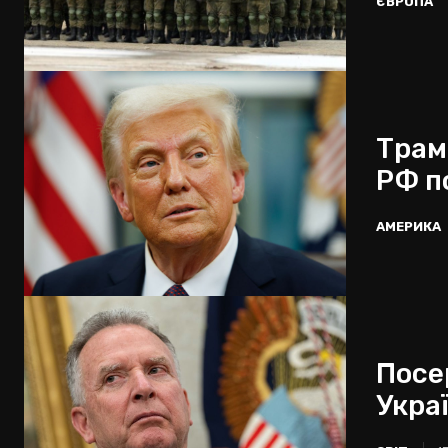
ЄВРОПА
Трам
РФ по
АМЕРИКА
Посе
Укра