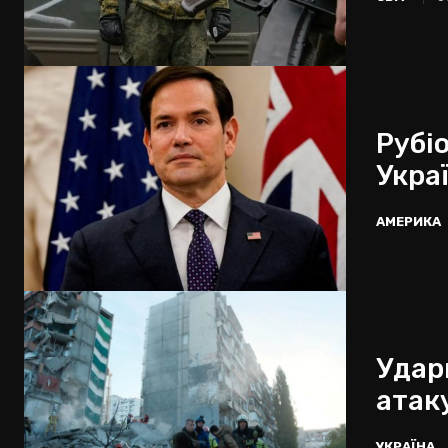
Рубі
Укра
АМЕРИКА
Удари
атак
УКРАЇНА