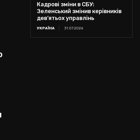
Кадрові зміни в СБУ:
Зеленський змінив керівників
дев’ятьох управлінь
УКРАЇНА
31.07.2026
о
и