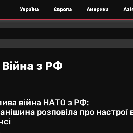
Україна
Європа
Америка
Азі
:
Війна з РФ
ива війна НАТО з РФ:
анішина розповіла про настрої 
нсі