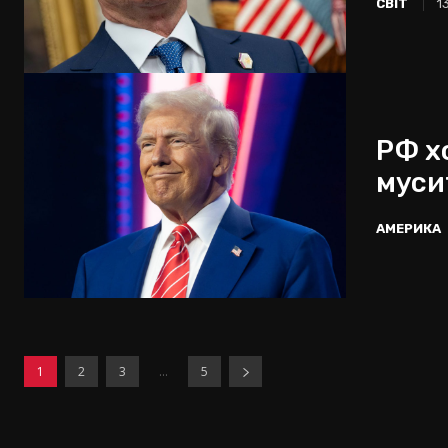
СВІТ
1
РФ х
муси
АМЕРИКА
1
2
3
...
5