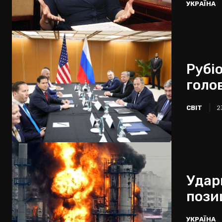
УКРАЇНА
Рубі
голо
СВІТ
2
Удар
пози
УКРАЇНА