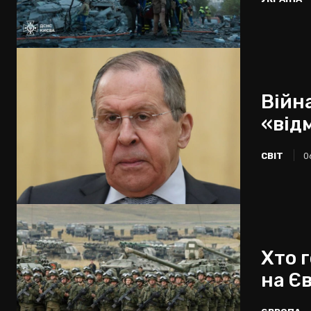
Війна
«від
СВІТ
0
Хто 
на Є