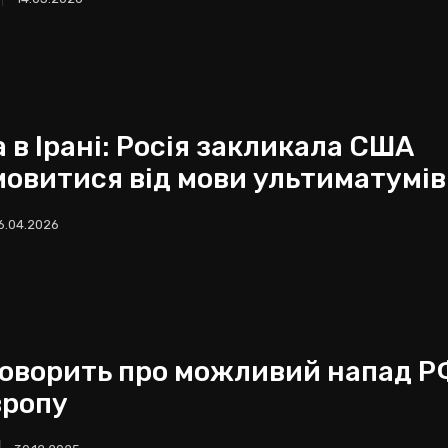
 в Ірані: Росія закликала США
мовитися від мови ультиматумі
6.04.2026
говорить про можливий напад Р
вропу