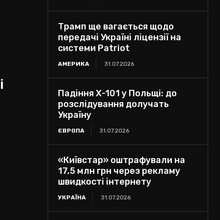
Трамп ще вагається щодо
передачі Україні ліцензії на
системи Patriot
АМЕРИКА
31.07.2026
і
Падіння Х-101 у Польщі: до
розслідування долучать
Україну
ЄВРОПА
31.07.2026
«Київстар» оштрафували на
17,5 млн грн через рекламу
швидкості інтернету
УКРАЇНА
31.07.2026