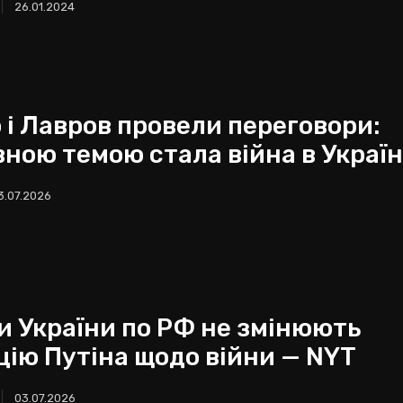
26.01.2024
о і Лавров провели переговори:
вною темою стала війна в Україн
3.07.2026
и України по РФ не змінюють
цію Путіна щодо війни — NYT
03.07.2026