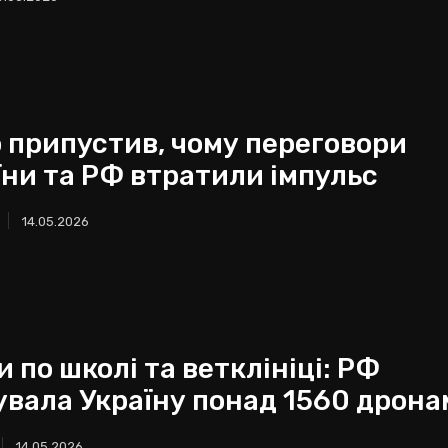
о припустив, чому переговори
їни та РФ втратили імпульс
14.05.2026
 по школі та ветклініці: РФ
увала Україну понад 1560 дрон
14.05.2026