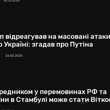
30.12.2025
п відреагував на масовані атак
 Україні: згадав про Путіна
26.05.2025
редником у перемовинах РФ та
їни в Стамбулі може стати Вітк